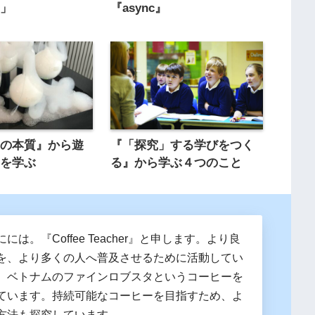
疑」
『async』
」の本質』から遊
『「探究」する学びをつく
さを学ぶ
る』から学ぶ４つのこと
には。『Coffee Teacher』と申します。より良
を、より多くの人へ普及させるために活動してい
、ベトナムのファインロブスタというコーヒーを
ています。持続可能なコーヒーを目指すため、よ
方法も探究しています。