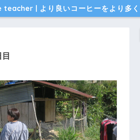
ee teacher | より良いコーヒーをより
日目